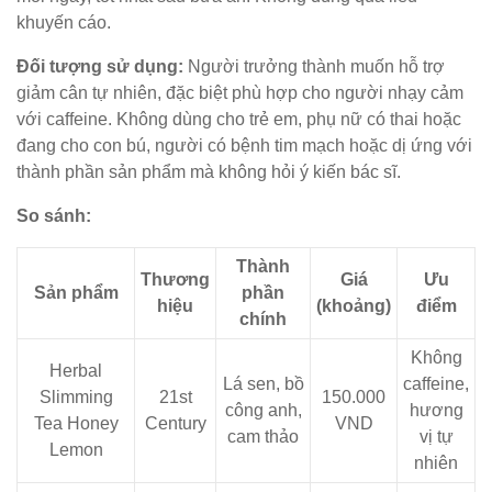
khuyến cáo.
Đối tượng sử dụng:
Người trưởng thành muốn hỗ trợ
giảm cân tự nhiên, đặc biệt phù hợp cho người nhạy cảm
với caffeine. Không dùng cho trẻ em, phụ nữ có thai hoặc
đang cho con bú, người có bệnh tim mạch hoặc dị ứng với
thành phần sản phẩm mà không hỏi ý kiến bác sĩ.
So sánh:
Thành
Thương
Giá
Ưu
Sản phẩm
phần
hiệu
(khoảng)
điểm
chính
Không
Herbal
Lá sen, bồ
caffeine,
Slimming
21st
150.000
công anh,
hương
Tea Honey
Century
VND
cam thảo
vị tự
Lemon
nhiên