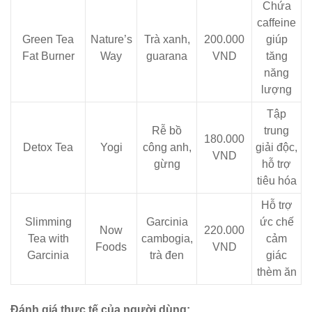
Chứa
caffeine
Green Tea
Nature’s
Trà xanh,
200.000
giúp
Fat Burner
Way
guarana
VND
tăng
năng
lượng
Tập
Rễ bồ
trung
180.000
Detox Tea
Yogi
công anh,
giải độc,
VND
gừng
hỗ trợ
tiêu hóa
Hỗ trợ
Slimming
Garcinia
ức chế
Now
220.000
Tea with
cambogia,
cảm
Foods
VND
Garcinia
trà đen
giác
thèm ăn
Đánh giá thực tế của người dùng: