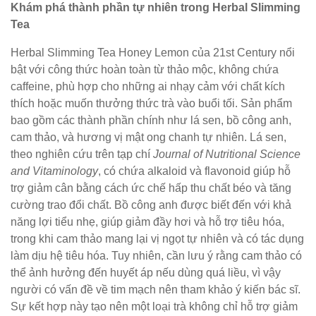
Khám phá thành phần tự nhiên trong Herbal Slimming
Tea
Herbal Slimming Tea Honey Lemon của 21st Century nổi
bật với công thức hoàn toàn từ thảo mộc, không chứa
caffeine, phù hợp cho những ai nhạy cảm với chất kích
thích hoặc muốn thưởng thức trà vào buổi tối. Sản phẩm
bao gồm các thành phần chính như lá sen, bồ công anh,
cam thảo, và hương vị mật ong chanh tự nhiên. Lá sen,
theo nghiên cứu trên tạp chí
Journal of Nutritional Science
and Vitaminology
, có chứa alkaloid và flavonoid giúp hỗ
trợ giảm cân bằng cách ức chế hấp thu chất béo và tăng
cường trao đổi chất. Bồ công anh được biết đến với khả
năng lợi tiểu nhẹ, giúp giảm đầy hơi và hỗ trợ tiêu hóa,
trong khi cam thảo mang lại vị ngọt tự nhiên và có tác dụng
làm dịu hệ tiêu hóa. Tuy nhiên, cần lưu ý rằng cam thảo có
thể ảnh hưởng đến huyết áp nếu dùng quá liều, vì vậy
người có vấn đề về tim mạch nên tham khảo ý kiến bác sĩ.
Sự kết hợp này tạo nên một loại trà không chỉ hỗ trợ giảm