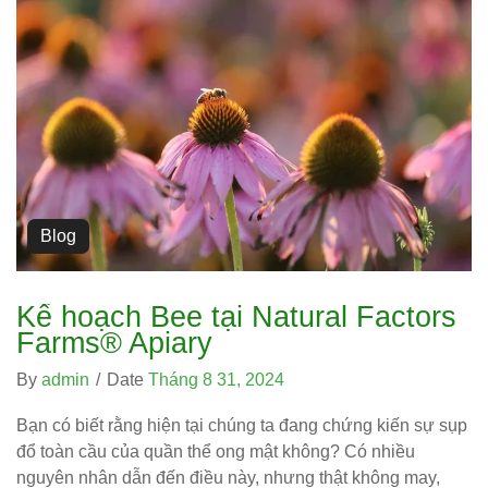
Blog
Kế hoạch Bee tại Natural Factors
Farms® Apiary
By
admin
/
Date
Tháng 8 31, 2024
Bạn có biết rằng hiện tại chúng ta đang chứng kiến ​​sự sụp
đổ toàn cầu của quần thể ong mật không? Có nhiều
nguyên nhân dẫn đến điều này, nhưng thật không may,