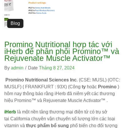
Blog
Promino Nutritional hợp tác với
iHerb để phân phối Promino™ và
Rejuvenate Muscle Activator™
By
admin
/
Date
Tháng 8 27, 2024
Promino Nutritional Sciences Inc
. (CSE: MUSL) (OTC:
MUSLF) ( FRANKFURT : 93X) (Công
ty
hoặc
Promino
)
hôm nay thông báo rằng iHerb đã niêm yết các thương
hiệu Promino™ và Rejuvenate Muscle Activator™ .
iHerb
là một nền tảng thương mại điện tử có trụ sở
tại California chuyên vận chuyển số lượng lớn các loại
vitamin và
thực phẩm bổ sung
phổ biến cho đối tượng