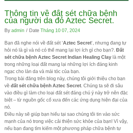
Thông tin về đất sét chữa bệnh
của người da đỏ Aztec Secret.
By
admin
/
Date
Tháng 10 07, 2024
Bạn đã nghe nói về đất sét ‘
Aztec Secret
‘, nhưng đang tự
hỏi nó là gì và nó có thể mang lại lợi ích gì cho bạn?.
Đất
sét chữa bệnh Aztec Secret Indian Healing Clay
là một
trong những loại đất mang lại những lợi ích đáng kinh
ngạc cho làn da và mái tóc của bạn.
Trong bài đăng trên blog này, chúng tôi giới thiệu cho bạn
về
đất sét chữa bệnh Aztec Secret
. Chúng ta sẽ đi sâu
vào điều gì làm cho loại đất sét đáng chú ý này trở nên đặc
biệt – từ nguồn gốc cổ xưa đến các ứng dụng hiện đại của
nó.
Điều này sẽ giúp bạn hiểu tại sao chúng tôi tin vào sức
mạnh của nó trong việc cải thiện sức khỏe của bạn! Vì vậy,
nếu bạn đang tìm kiếm một phương pháp chữa bệnh tự