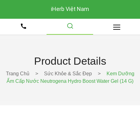
iHerb Việt Nam
Product Details
Trang Chủ
>
Sức Khỏe & Sắc Đẹp
>
Kem Dưỡng
Ẩm Cấp Nước Neutrogena Hydro Boost Water Gel (14 G)