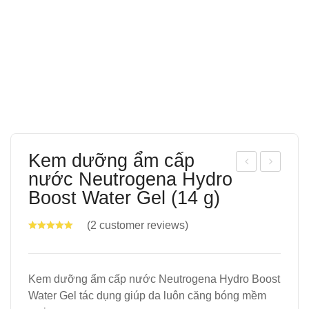
Kem dưỡng ẩm cấp
nước Neutrogena Hydro
iên
iên
Boost Water Gel (14 g)
nhai
nhai
mư
DH
(
2
customer reviews)
ợt
A
lông
cho
cho
trẻ
Kem dưỡng ẩm cấp nước Neutrogena Hydro Boost
Water Gel tác dụng giúp da luôn căng bóng mềm
mè
của