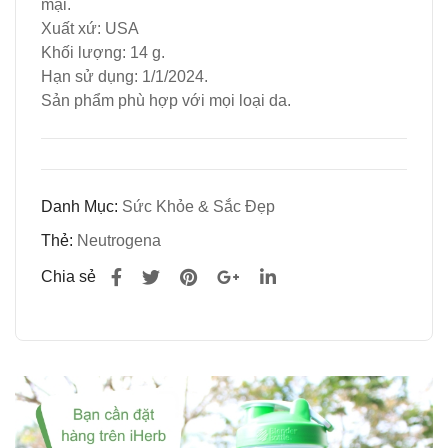
mại.
o
Cali
Xuất xứ: USA
petn
forni
Khối lượng: 14 g.
c
a
Hạn sử dụng: 1/1/2024.
NA
Gol
Sản phẩm phù hợp với mọi loại da.
TU
d
RA
Nutr
L
ition
CA
hộp
Danh Mục:
Sức Khỏe & Sắc Đẹp
RE
180
Thẻ:
Neutrogena
hộp
viên
Chia sẻ
90
viên